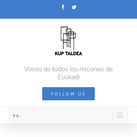
Saltar
Facebook
Twitter
al
contenido
Voces de todos los rincones de
Euskadi
FOLLOW US
Ir a...