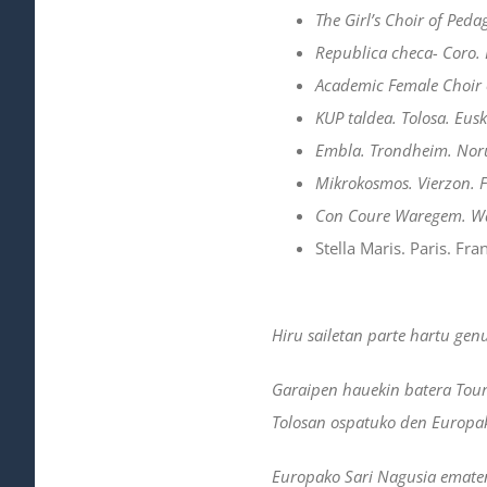
The Girl’s Choir of Peda
Republica checa- Coro.
Academic Female Choir of
KUP taldea. Tolosa. Eus
Embla. Trondheim. Nor
Mikrokosmos. Vierzon. 
Con Coure Waregem. Wa
Stella Maris. Paris. Fra
Hiru sailetan parte hartu gen
Garaipen hauekin batera Tour
Tolosan ospatuko den Europak
Europako Sari Nagusia ematen 