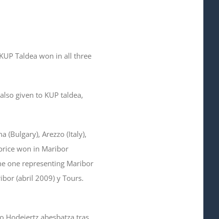
KUP Taldea won in all three
 also given to KUP taldea,
(Bulgary), Arezzo (Italy),
 price won in Maribor
he one representing Maribor
bor (abril 2009) y Tours.
o Hodeiertz abesbatza tras