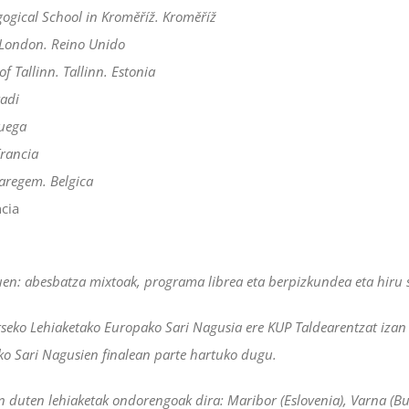
gogical School in Kroměříž. Kroměříž
 London. Reino Unido
 Tallinn. Tallinn. Estonia
kadi
uega
Francia
regem. Belgica
ncia
uen: abesbatza mixtoak, programa librea eta berpizkundea eta hiru s
seko Lehiaketako Europako Sari Nagusia ere KUP Taldearentzat izan
o Sari Nagusien finalean parte hartuko dugu.
duten lehiaketak ondorengoak dira: Maribor (Eslovenia), Varna (Bulga