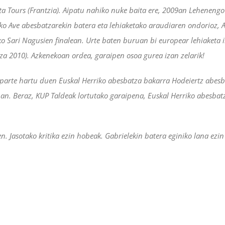
ta Tours (Frantzia). Aipatu nahiko nuke baita ere, 2009an Lehenengo
o Ave abesbatzarekin batera eta lehiaketako araudiaren ondorioz, 
 Sari Nagusien finalean. Urte baten buruan bi europear lehiaketa 
tza 2010). Azkenekoan ordea, garaipen osoa gurea izan zelarik!
parte hartu duen Euskal Herriko abesbatza bakarra Hodeiertz abesb
an. Beraz, KUP Taldeak lortutako garaipena, Euskal Herriko abesbat
n. Jasotako kritika ezin hobeak. Gabrielekin batera eginiko lana ezi