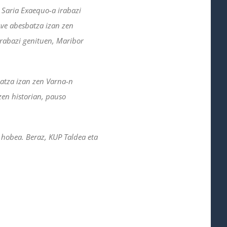
 Saria Exaequo-a irabazi
Ave abesbatza izan zen
irabazi genituen, Maribor
atza izan zen Varna-n
zen historian, pauso
n hobea. Beraz, KUP Taldea eta