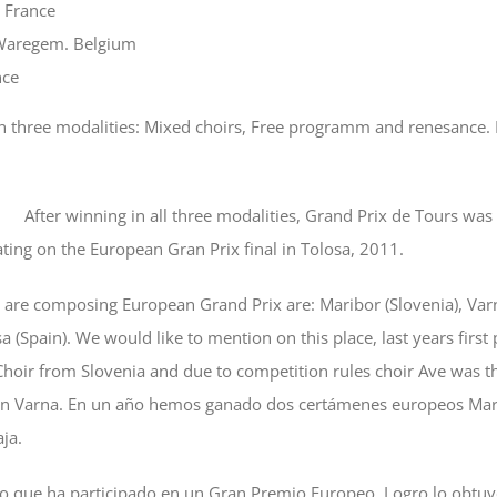
 France
Waregem. Belgium
nce
n three modalities: Mixed choirs, Free programm and renesance. 
After winning in all three modalities, Grand Prix de Tours was
ating on the European Gran Prix final in Tolosa, 2011.
 are composing European Grand Prix are: Maribor (Slovenia), Varna 
(Spain). We would like to mention on this place, last years first
hoir from Slovenia and due to competition rules choir Ave was t
l in Varna. En un año hemos ganado dos certámenes europeos Mari
ja.
o que ha participado en un Gran Premio Europeo. Logro lo obtuv