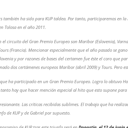
rs también ha sido para KUP taldea. Por tanto, participaremos en la
en Tolosa en el año 2011.
l circuito del Gran Premio Europeo son Maribor (Eslovenia), Varna (B
Tours (Francia). Mencionar especialmente que el año pasado se gan
lovenia y por razones de bases del certamen fue éste el coro que par
ado dos certámenes europeos Maribor (abril 2009) y Tours. Pero esta
 que ha participado en un Gran Premio Europeo. Logro lo obtuvo Hod
 tanto hay que hacer mención especial al hito que esto supone para
sionante. Las críticas recibidas sublimes. El trabajo que ha realiza
unfo de KUP y de Gabriel por supuesto.
promiso de KUP tras este triunfo será en
Donostia, el 12 de junio 