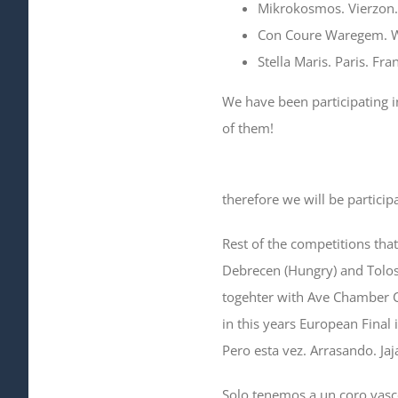
Mikrokosmos. Vierzon.
Con Coure Waregem. 
Stella Maris. Paris. Fra
We have been participating i
of them!
therefore we will be particip
Rest of the competitions that
Debrecen (Hungry) and Tolosa 
togehter with Ave Chamber C
in this years European Fina
Pero esta vez. Arrasando. Jaja
Solo tenemos a un coro vasc