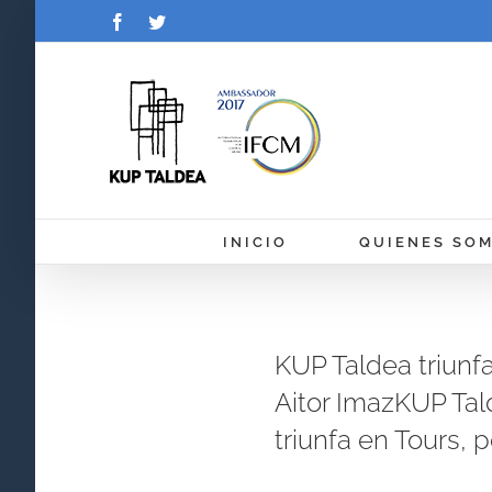
Saltar
Facebook
Twitter
al
contenido
INICIO
QUIENES SO
KUP Taldea triunfa
Aitor ImazKUP Tal
triunfa en Tours, p