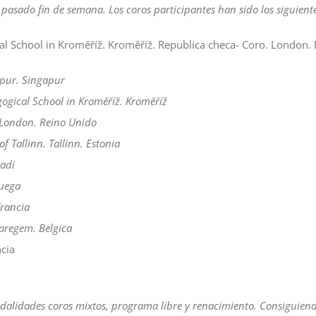
 pasado fin de semana. Los coros participantes han sido los siguiente
cal School in Kroměříž. Kroměříž. Republica checa- Coro. London.
pur. Singapur
gogical School in Kroměříž. Kroměříž
 London. Reino Unido
 Tallinn. Tallinn. Estonia
kadi
uega
Francia
regem. Belgica
ncia
alidades coros mixtos, programa libre y renacimiento. Consiguiendo 