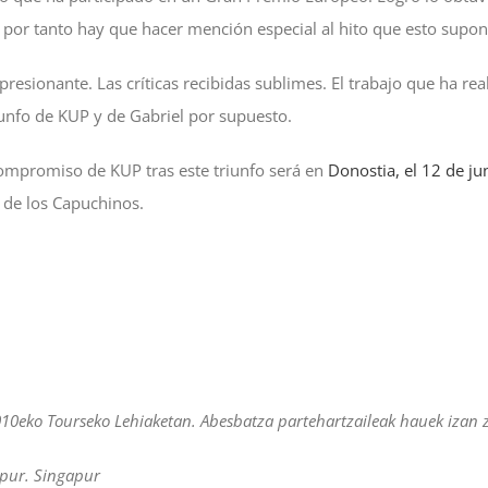
 por tanto hay que hacer mención especial al hito que esto supo
esionante. Las críticas recibidas sublimes. El trabajo que ha rea
iunfo de KUP y de Gabriel por supuesto.
mpromiso de KUP tras este triunfo será en
Donostia, el 12 de jun
a de los Capuchinos.
010eko Tourseko Lehiaketan. Abesbatza partehartzaileak hauek izan z
pur. Singapur