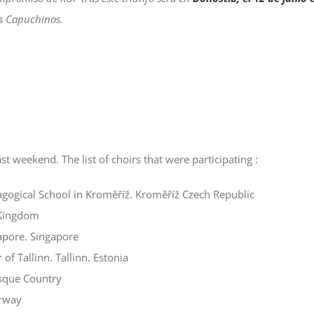
os Capuchinos.
st weekend. The list of choirs that were participating :
dagogical School in Kroměříž. Kroměříž Czech Republic
 Kingdom
pore. Singapore
f Tallinn. Tallinn. Estonia
asque Country
rway