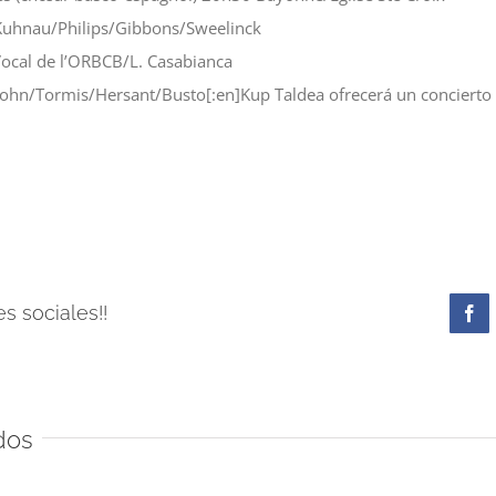
/Kuhnau/Philips/Gibbons/Sweelinck
Vocal de l’ORBCB/L. Casabianca
hn/Tormis/Hersant/Busto[:en]Kup Taldea ofrecerá un concierto e
s sociales!!
Fa
dos