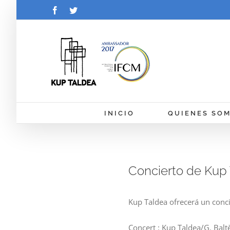
Saltar
Facebook
Twitter
al
contenido
INICIO
QUIENES SO
Concierto de Kup 
Kup Taldea ofrecerá un conci
Concert : Kup Taldea/G. Bal