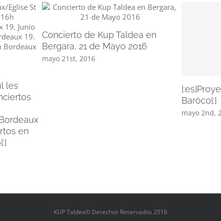
Concierto de Kup Taldea en
Bergara, 21 de Mayo 2016
mayo 21st, 2016
l les
[:es]Proy
nciertos
Baróco[:]
mayo 2nd, 
 Bordeaux
ertos en
:]
KUP Taldea© Derechos Reservados 2016