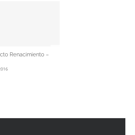
XII. Udaberriko Musikaldia –
Concierto de Kup Taldea en
Arrasate
abril 23rd, 2016
ecto Renacimiento –
2016