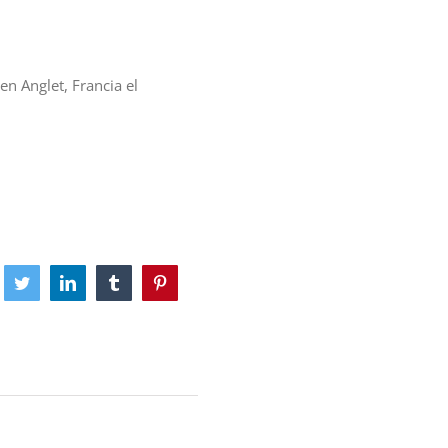
n Anglet, Francia el
cebook
Twitter
LinkedIn
Tumblr
Pinterest