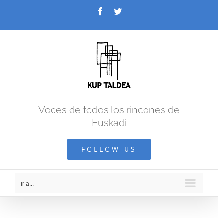
Saltar
Facebook
Twitter
al
contenido
Voces de todos los rincones de
Euskadi
FOLLOW US
Ir a...