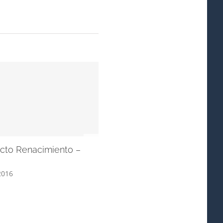
XII. Udaberriko Musikaldia –
Concierto de Kup Taldea en
Arrasate
abril 23rd, 2016
ecto Renacimiento –
2016