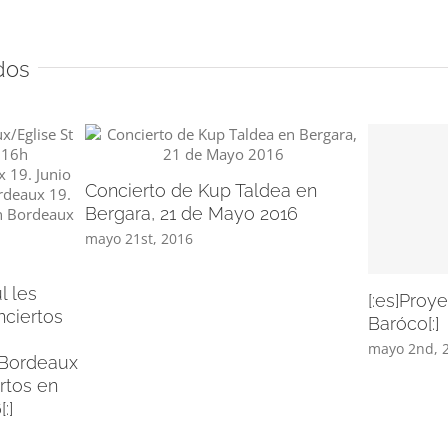
dos
Concierto de Kup Taldea en
Bergara, 21 de Mayo 2016
mayo 21st, 2016
l les
[:es]Proy
nciertos
Baróco[:]
mayo 2nd, 
 Bordeaux
ertos en
:]