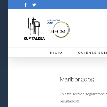
Saltar
Facebook
Twitter
al
contenido
INICIO
QUIENES SO
Maribor 2009
En está sección seguiremos el
resultados!!