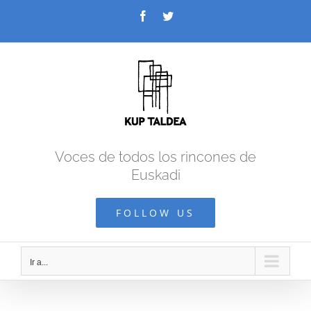
Saltar
Facebook
Twitter
al
contenido
Voces de todos los rincones de
Euskadi
FOLLOW US
Ir a...