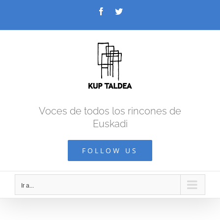
Saltar
Facebook
Twitter
al
contenido
Voces de todos los rincones de
Euskadi
FOLLOW US
Ir a...