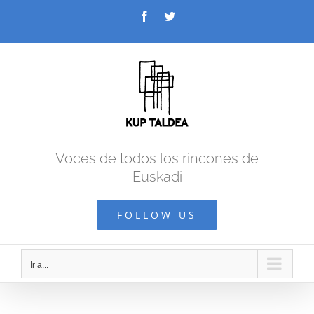
Saltar
Facebook
Twitter
al
contenido
Voces de todos los rincones de
Euskadi
FOLLOW US
Ir a...