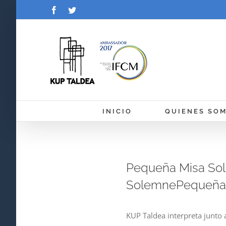
Saltar
Facebook
Twitter
al
contenido
INICIO
QUIENES SO
Pequeña Misa So
SolemnePequeña
KUP Taldea interpreta junto 