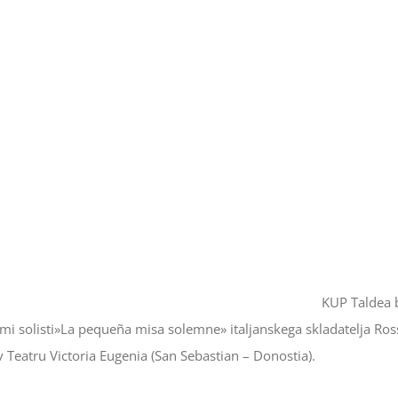
KUP Taldea b
imi solisti»La pequeña misa solemne» italjanskega skladatelja Ros
 Teatru Victoria Eugenia (San Sebastian – Donostia).