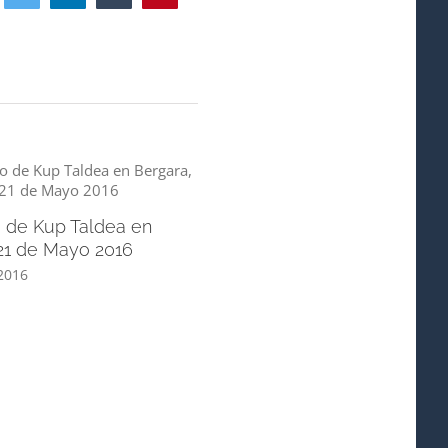
 de Kup Taldea en
21 de Mayo 2016
2016
[:es]Proyecto Renacimiento –
Baróco[:]
mayo 2nd, 2016