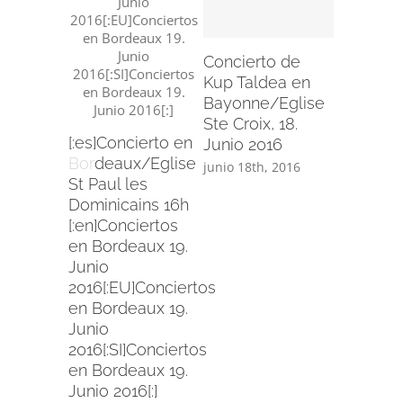
Kup Tal
Bergara,
Mayo 20
Concierto de
mayo 21st
Kup Taldea en
Bayonne/Eglise
Ste Croix, 18.
[:es]Concierto en
Junio 2016
Bordeaux/Eglise
junio 18th, 2016
St Paul les
Dominicains 16h
[:en]Conciertos
en Bordeaux 19.
Junio
2016[:EU]Conciertos
en Bordeaux 19.
Junio
2016[:SI]Conciertos
en Bordeaux 19.
Junio 2016[:]