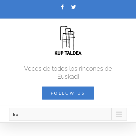
Saltar
Facebook
Twitter
al
contenido
Voces de todos los rincones de
Euskadi
FOLLOW US
Ir a...