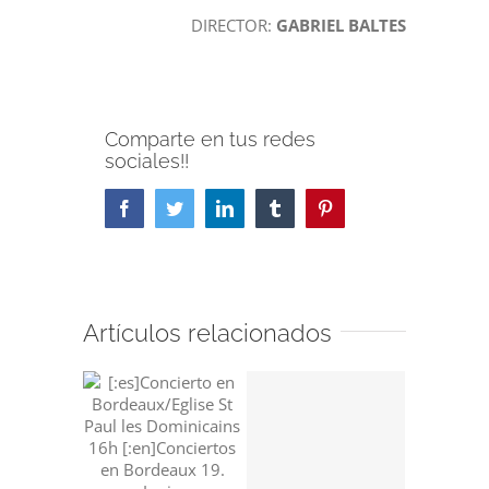
DIRECTOR:
GABRIEL BALTES
Comparte en tus redes
sociales!!
Facebook
Twitter
LinkedIn
Tumblr
Pinterest
Artículos relacionados
Concier