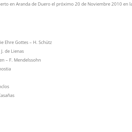
cierto en Aranda de Duero el próximo 20 de Noviembre 2010 en 
e Ehre Gottes – H. Schütz
 J. de Lienas
en – F. Mendelssohn
nostia
nclos
 Casañas