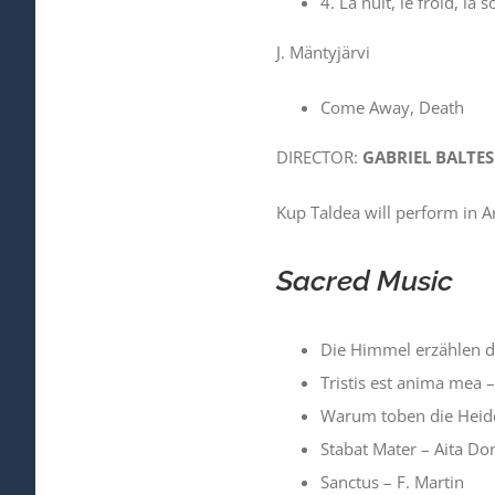
4. La nuit, le froid, la s
J. Mäntyjärvi
Come Away, Death
DIRECTOR:
GABRIEL BALTES
Kup Taldea will perform in
Sacred Music
Die Himmel erzählen di
Tristis est anima mea –
Warum toben die Heid
Stabat Mater – Aita Do
Sanctus – F. Martin