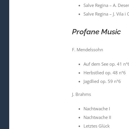
Salve Regina – A. Dese
Salve Regina – J. Vila i
Profane Music
F. Mendelssohn
Auf dem See op. 41 n°
Herbstlied op. 48 n°6
Jagdlied op. 59 n°6
J. Brahms
Nachtwache I
Nachtwache II
Letztes Glück