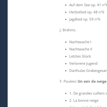
Auf dem See op. 41 n°
Herbstlied op. 48 n°6
Jagdlied op. 59 n°6
J. Brahms
Nachtwache I
Nachtwache II
Letztes Glück
Verlorene Jugend
Darthulas Grabesgesa
F. Poulenc
Un soir de neige
1. De grandes cuillers 
2. La bonne neige