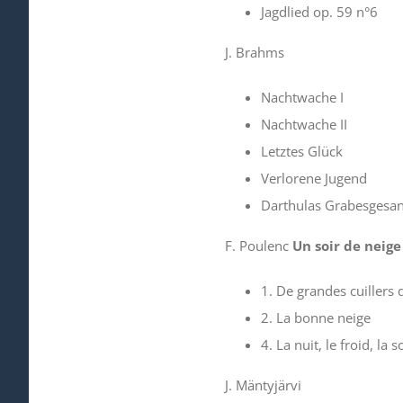
Jagdlied op. 59 n°6
J. Brahms
Nachtwache I
Nachtwache II
Letztes Glück
Verlorene Jugend
Darthulas Grabesgesa
F. Poulenc
Un soir de neige
1. De grandes cuillers 
2. La bonne neige
4. La nuit, le froid, la s
J. Mäntyjärvi