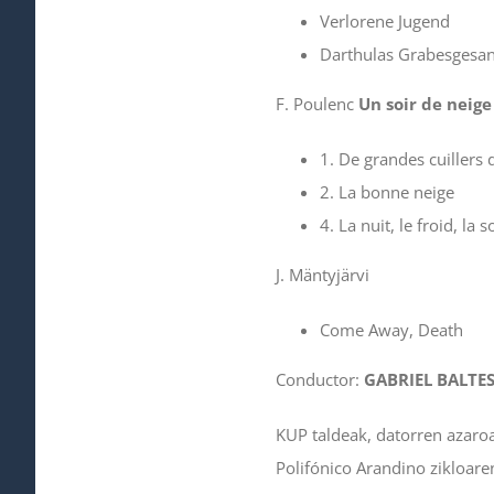
Verlorene Jugend
Darthulas Grabesgesa
F. Poulenc
Un soir de neige
1. De grandes cuillers 
2. La bonne neige
4. La nuit, le froid, la s
J. Mäntyjärvi
Come Away, Death
Conductor:
GABRIEL BALTE
KUP taldeak, datorren azaroa
Polifónico Arandino zikloare