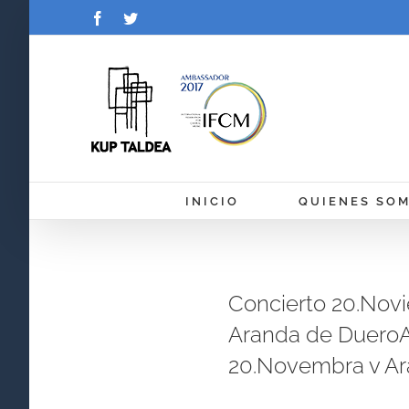
Saltar
Facebook
Twitter
al
contenido
INICIO
QUIENES SO
Concierto 20.Nov
Aranda de DueroA
20.Novembra v Ar