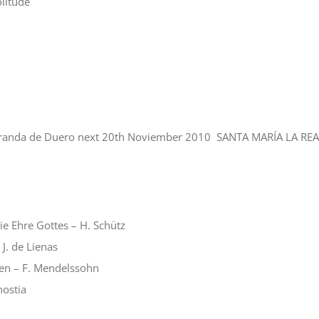
olitude
 Aranda de Duero next 20th Noviember 2010 SANTA MARÍA LA REA
e Ehre Gottes – H. Schütz
 J. de Lienas
en – F. Mendelssohn
nostia