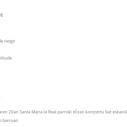
ng
de neige
olitude
S
ren 20an Santa Maria la Real parroki elizan kontzertu bat eskain
n barruan