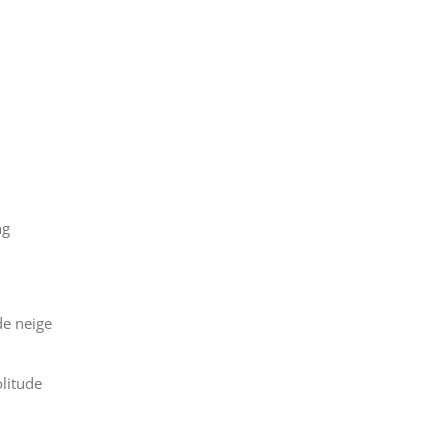
ng
de neige
olitude