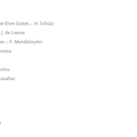
e Ehre Gottes – H. Schütz
 J. de Lienas
en – F. Mendelssohn
nostia
nclos
 Casañas
6