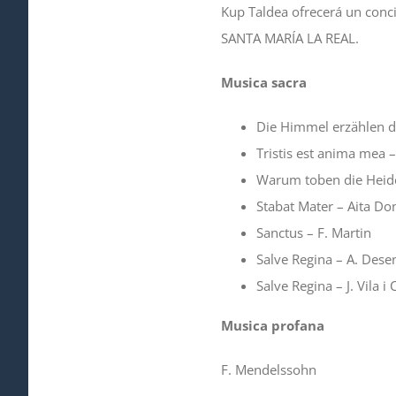
Kup Taldea ofrecerá un con
SANTA MARÍA LA REAL.
Musica
sacra
Die Himmel erzählen di
Tristis est anima mea –
Warum toben die Heid
Stabat Mater – Aita Do
Sanctus – F. Martin
Salve Regina – A. Dese
Salve Regina – J. Vila i
Musica
profana
F. Mendelssohn