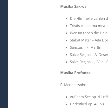
Musika
Sakroa
Die Himmel erzählen di
Tristis est anima mea –
Warum toben die Heid
Stabat Mater – Aita Do
Sanctus – F. Martin
Salve Regina – A. Dese
Salve Regina – J. Vila i
Musika
Profanoa
F. Mendelssohn
Auf dem See op. 41 n°
Herbstlied op. 48 n°6