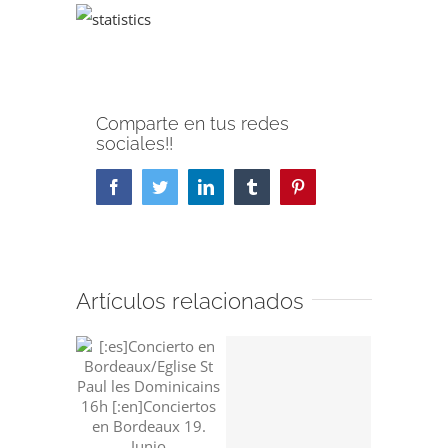
Comparte en tus redes
sociales!!
Facebook
Twitter
LinkedIn
Tumblr
Pinterest
Artículos relacionados
Concier
Kup Tal