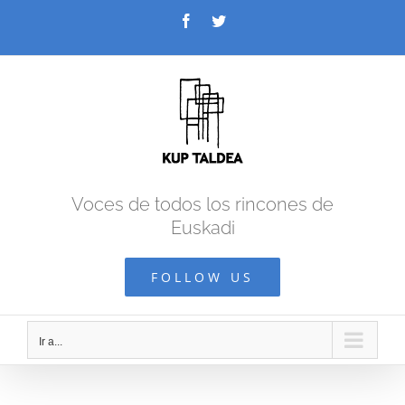
Saltar
Facebook
Twitter
al
contenido
Voces de todos los rincones de
Euskadi
FOLLOW US
Ir a...