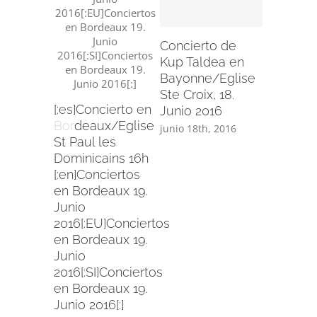
Bergara,
Mayo 20
Concierto de
mayo 21st
Kup Taldea en
Bayonne/Eglise
Ste Croix, 18.
[:es]Concierto en
Junio 2016
Bordeaux/Eglise
junio 18th, 2016
St Paul les
Dominicains 16h
[:en]Conciertos
en Bordeaux 19.
Junio
2016[:EU]Conciertos
en Bordeaux 19.
Junio
2016[:SI]Conciertos
en Bordeaux 19.
Junio 2016[:]