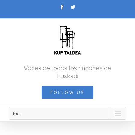
Saltar
Facebook
Twitter
al
contenido
Voces de todos los rincones de
Euskadi
FOLLOW US
Ir a...