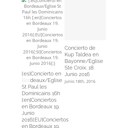
Concier
Kup Tal
Bergara,
Mayo 20
Concierto de
mayo 21st
Kup Taldea en
Bayonne/Eglise
Ste Croix, 18.
[:es]Concierto en
Junio 2016
Bordeaux/Eglise
junio 18th, 2016
St Paul les
Dominicains 16h
[:en]Conciertos
en Bordeaux 19.
Junio
2016[:EU]Conciertos
en Bordeaux 19.