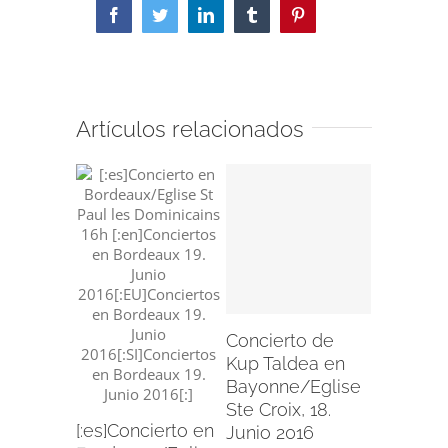
Facebook
Twitter
LinkedIn
Tumblr
Pinterest
Artículos relacionados
Concier
Kup Tal
Bergara,
Mayo 20
Concierto de
mayo 21st
Kup Taldea en
Bayonne/Eglise
Ste Croix, 18.
[:es]Concierto en
Junio 2016