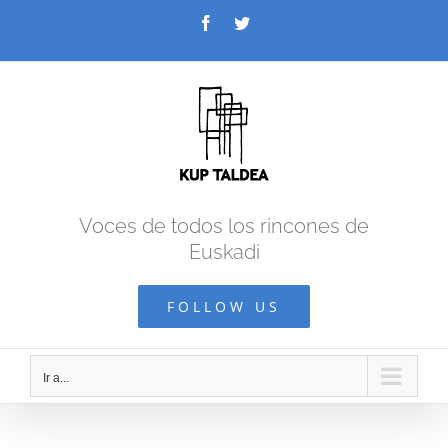
Saltar
Facebook
Twitter
al
contenido
Voces de todos los rincones de
Euskadi
FOLLOW US
Ir a...