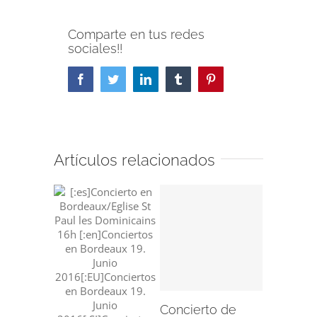
Comparte en tus redes
sociales!!
Facebook
Twitter
LinkedIn
Tumblr
Pinterest
Artículos relacionados
Concier
Kup Tal
Bergara,
Mayo 20
Concierto de
mayo 21st