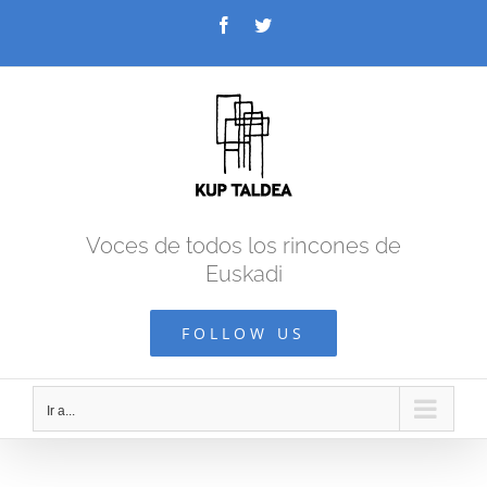
Saltar
Facebook
Twitter
al
contenido
Voces de todos los rincones de
Euskadi
FOLLOW US
Ir a...