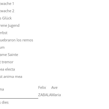
twache 1
twache 2
s Glück
rene Jugend
erbst
uebraron los remos
rum
Dame Sainte
t tremor
ea electa
 est anima mea
Felix
Ave
na
ZABALA
Maria
 dies