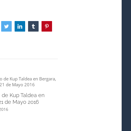
cebook
Twitter
LinkedIn
Tumblr
Pinterest
 de Kup Taldea en
21 de Mayo 2016
2016
[:es]Proyecto Renacimiento –