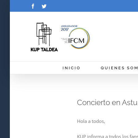
Saltar
Facebook
Twitter
al
contenido
INICIO
QUIENES SO
Concierto en Astu
Hola a todos,
KUP informa a todos los fans