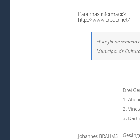
Para mas información:
http://www.lapola.net/
«Este fin de semana 
Municipal de Cultura
Drei Ge
1. Aben
2. Vinet
3. Dart
Gesäng
Johannes BRAHMS