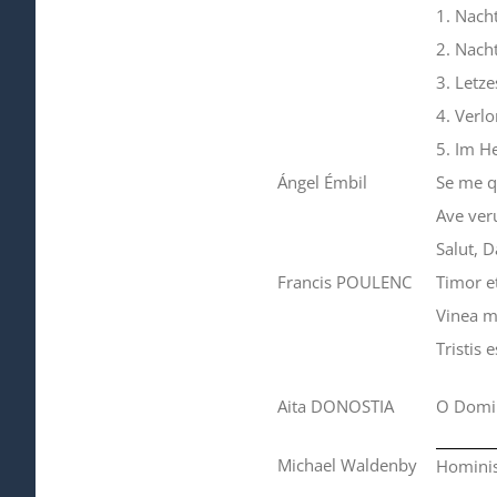
1. Nach
2. Nach
3. Letze
4.
Verlo
5. Im H
Ángel Émbil
Se me q
Ave ve
Salut, 
Francis POULENC
Timor e
Vinea m
Tristis
Aita DONOSTIA
O Domi
Michael Waldenby
Hominis