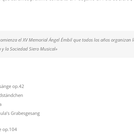
comienza el XV Memorial Ángel Émbil que todos los años organizan 
 y la Sociedad Siero Musical»
sänge op.42
dständchen
a
hula’s Grabesgesang
e op.104