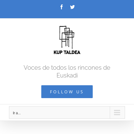
Saltar
Facebook
Twitter
al
contenido
Voces de todos los rincones de
Euskadi
FOLLOW US
Ir a...