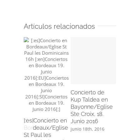
Artículos relacionados
Concier
Kup Tal
Bergara,
Mayo 20
Concierto de
mayo 21st
Kup Taldea en
Bayonne/Eglise
Ste Croix, 18.
[:es]Concierto en
Junio 2016
Bordeaux/Eglise
junio 18th, 2016
St Paul les