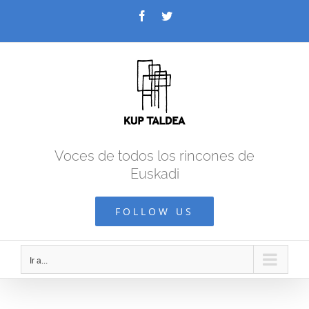
Saltar
Facebook
Twitter
al
contenido
Voces de todos los rincones de
Euskadi
FOLLOW US
Ir a...