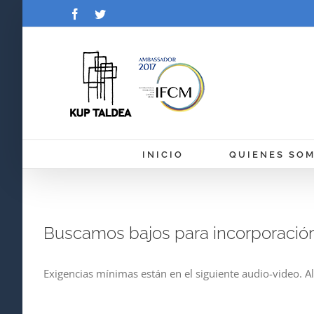
Saltar
Facebook
Twitter
al
contenido
INICIO
QUIENES SO
Buscamos bajos para incorporació
Exigencias mínimas están en el siguiente audio-video. 