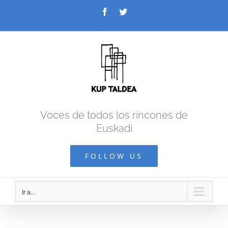
Saltar
Facebook
Twitter
al
contenido
Voces de todos los rincones de
Euskadi
FOLLOW US
Ir a...