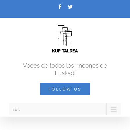
Saltar
Facebook
Twitter
al
contenido
Voces de todos los rincones de
Euskadi
FOLLOW US
Ir a...