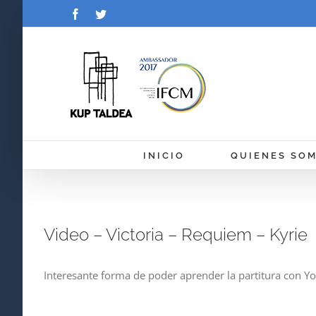
Saltar
Facebook
Twitter
al
contenido
INICIO
QUIENES SO
Video – Victoria – Requiem – Kyrie
Interesante forma de poder aprender la partitura con You