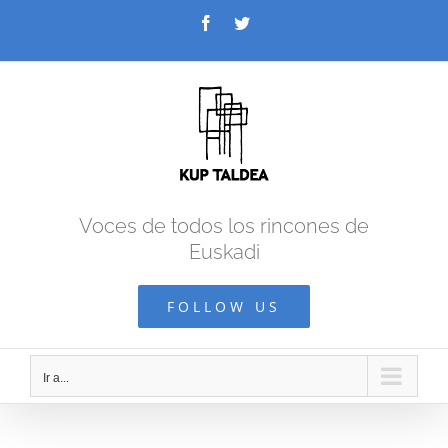
Saltar
Facebook
Twitter
al
contenido
Voces de todos los rincones de
Euskadi
FOLLOW US
Ir a...