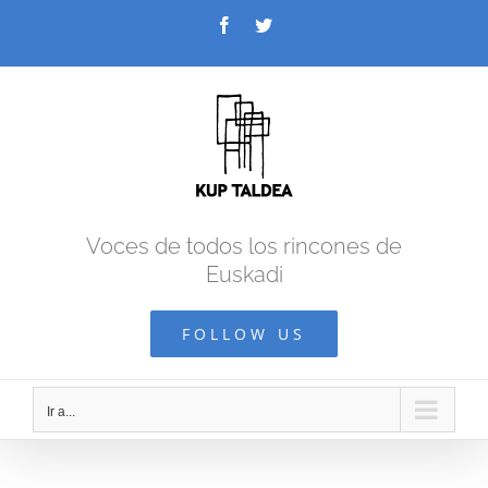
Saltar
Facebook
Twitter
al
contenido
Voces de todos los rincones de
Euskadi
FOLLOW US
Ir a...