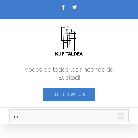
Saltar
Facebook
Twitter
al
contenido
Voces de todos los rincones de
Euskadi
FOLLOW US
Ir a...