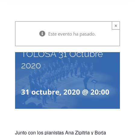
×
CANCELADO –
Este evento ha pasado.
REQUIEM ALEMAN –
TOLOSA 31 Octubre
2020
31 octubre, 2020 @ 20:00
Junto con los pianistas Ana Zipitria y Borja