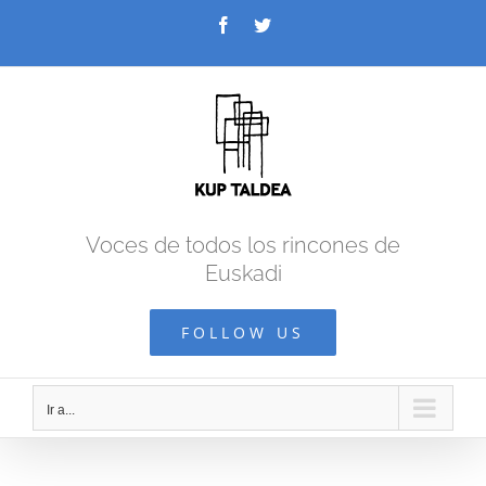
Saltar
Facebook
Twitter
al
contenido
Voces de todos los rincones de
Euskadi
FOLLOW US
Ir a...