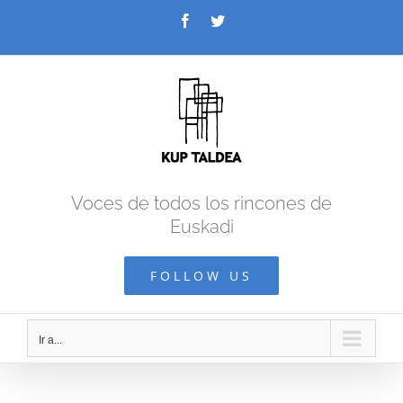
Saltar
Facebook
Twitter
al
contenido
Voces de todos los rincones de
Euskadi
FOLLOW US
Ir a...