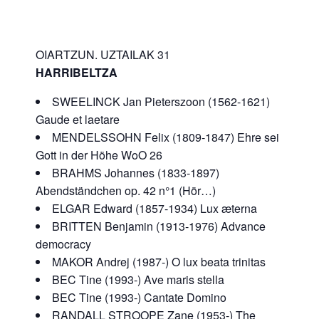
OIARTZUN. UZTAILAK 31
HARRIBELTZA
SWEELINCK Jan Pieterszoon (1562-1621)
Gaude et laetare
MENDELSSOHN Felix (1809-1847) Ehre sei
Gott in der Höhe WoO 26
BRAHMS Johannes (1833-1897)
Abendständchen op. 42 n°1 (Hör…)
ELGAR Edward (1857-1934) Lux æterna
BRITTEN Benjamin (1913-1976) Advance
democracy
MAKOR Andrej (1987-) O lux beata trinitas
BEC Tine (1993-) Ave maris stella
BEC Tine (1993-) Cantate Domino
RANDALL STROOPE Zane (1953-) The