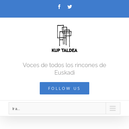
Saltar
Facebook
Twitter
al
contenido
Voces de todos los rincones de
Euskadi
FOLLOW US
Ir a...