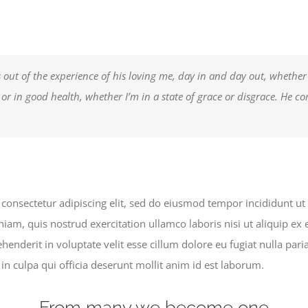
 out of the experience of his loving me, day in and day out, whether
k or in good health, whether I’m in a state of grace or disgrace. He c
.
consectetur adipiscing elit, sed do eiusmod tempor incididunt ut
iam, quis nostrud exercitation ullamco laboris nisi ut aliquip 
ehenderit in voluptate velit esse cillum dolore eu fugiat nulla pari
in culpa qui officia deserunt mollit anim id est laborum.
From many we become one