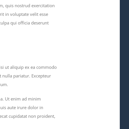
, quis nostrud exercitation
t in voluptate velit esse
culpa qui officia deserunt
isi ut aliquip ex ea commodo
t nulla pariatur. Excepteur
orum.
qua. Ut enim ad minim
is aute irure dolor in
aecat cupidatat non proident,