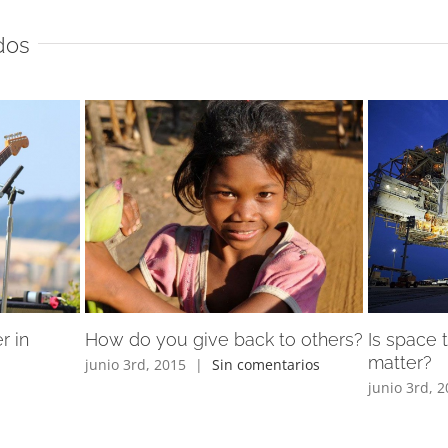
dos
r in
How do you give back to others?
Is space t
matter?
junio 3rd, 2015
|
Sin comentarios
junio 3rd, 