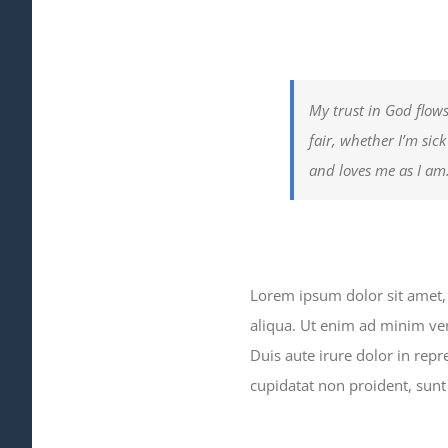
My trust in God flows
fair, whether I’m sic
and loves me as I am
Lorem ipsum dolor sit amet, 
aliqua. Ut enim ad minim ven
Duis aute irure dolor in repr
cupidatat non proident, sunt 