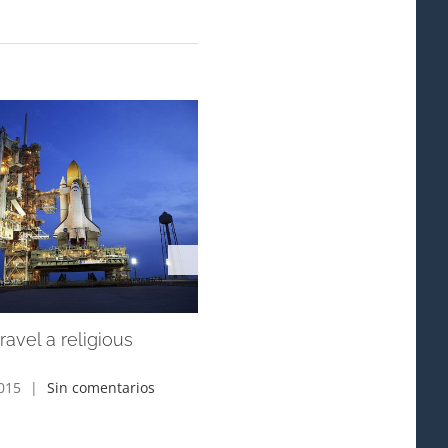
ravel a religious
Tribute paid to victims of the
earthquake
2015
|
Sin comentarios
junio 3rd, 2015
|
Sin comentarios