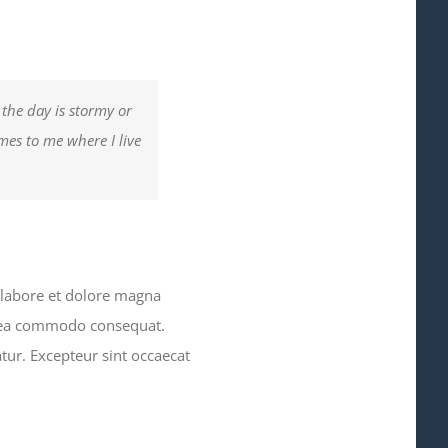
 the day is stormy or
omes to me where I live
 labore et dolore magna
ex ea commodo consequat.
atur. Excepteur sint occaecat