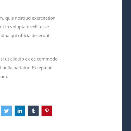
, quis nostrud exercitation
t in voluptate velit esse
culpa qui officia deserunt
isi ut aliquip ex ea commodo
t nulla pariatur. Excepteur
orum.
cebook
Twitter
LinkedIn
Tumblr
Pinterest