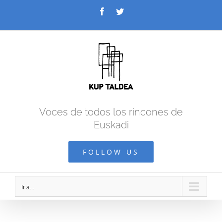
Saltar
Facebook
Twitter
al
contenido
Voces de todos los rincones de
Euskadi
FOLLOW US
Ir a...