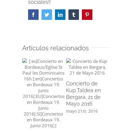
sociales!!
Facebook
Twitter
LinkedIn
Tumblr
Pinterest
Artículos relacionados
Concierto de
Kup Taldea en
Bergara, 21 de
Mayo 2016
[:es]Pro
mayo 21st, 2016
Renacim
Baróco[:]
mayo 2nd,