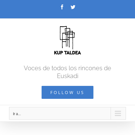
Saltar
Facebook
Twitter
al
contenido
Voces de todos los rincones de
Euskadi
FOLLOW US
Ir a...