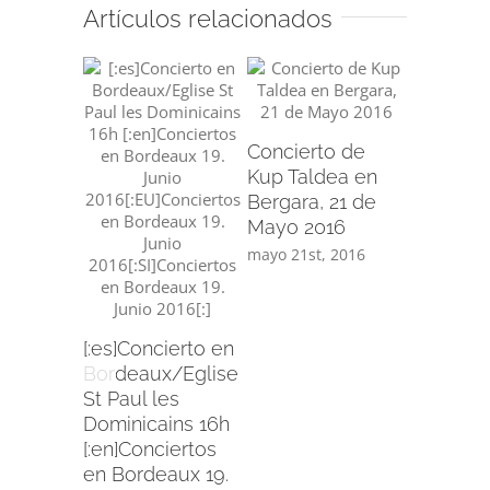
Artículos relacionados
Concierto de
Kup Taldea en
Bergara, 21 de
Mayo 2016
[:es]Pro
mayo 21st, 2016
Renacim
Baróco[:]
mayo 2nd,
[:es]Concierto en
Bordeaux/Eglise
St Paul les
Dominicains 16h
[:en]Conciertos
en Bordeaux 19.