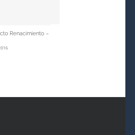
XII. Udaberriko Musikaldia –
Concierto de Kup Taldea en
Arrasate
abril 23rd, 2016
ecto Renacimiento –
2016