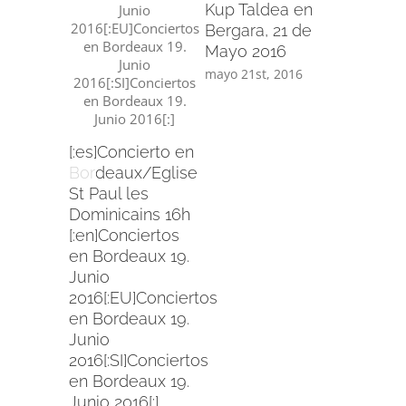
Kup Taldea en
Bergara, 21 de
Mayo 2016
[:es]Pro
mayo 21st, 2016
Renacim
Baróco[:]
mayo 2nd,
[:es]Concierto en
Bordeaux/Eglise
St Paul les
Dominicains 16h
[:en]Conciertos
en Bordeaux 19.
Junio
2016[:EU]Conciertos
en Bordeaux 19.
Junio
2016[:SI]Conciertos
en Bordeaux 19.
Junio 2016[:]