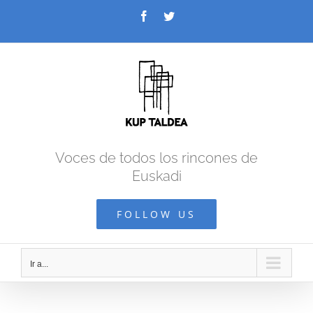
Saltar
Facebook
Twitter
al
contenido
Voces de todos los rincones de
Euskadi
FOLLOW US
Ir a...