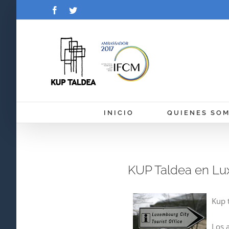
Saltar
Facebook
Twitter
al
contenido
INICIO
QUIENES SO
KUP Taldea en Lu
Kup 
Los 